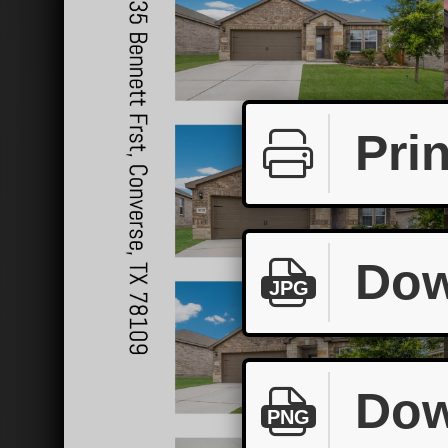
Prin
Dow
JPG
Dow
PNG