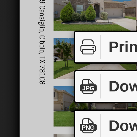
Prin
Dow
JPG
Dow
PNG