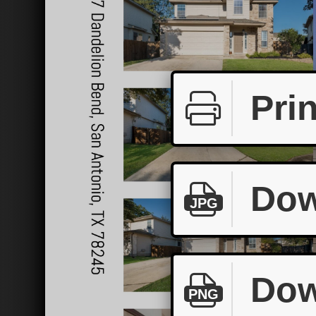
Prin
Dow
JPG
Dow
PNG