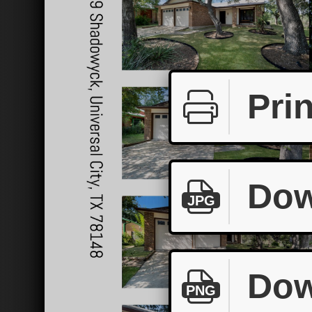
Prin
Dow
JPG
Dow
PNG